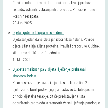
Pravilno odabrani meni doprinosi normalizaciji probave.
Lista dozvoljenih i zabranjenih proizvoda. Principi ishrane i
korisnih recepata.
20 Juni 2025
Dijeta - gubitak kilograma u sedmici
Dijeta za tjedan dana: detaljan izbornik za 7 dana. Povrće
dijeta. Dijeta jaja. Dijeta proteina. Pravila i preporuke. Gubitak
kilograma do 10 kg za 1 sedmicu.
16 Maj 2025
Dijabetes melitus tipa 2: dijeta i liječenje, prehrana i
simptomi bolesti
Kako bi se razumjeli uzroci dijabetes melitusa tipa 2 i
djelotvorno borili protiv njega, u nastavku će biti opisani
principi dijetalne terapije, bit će predstavljena lista
dopuštenih proizvoda, a razmotrit će se i liječenje patologije