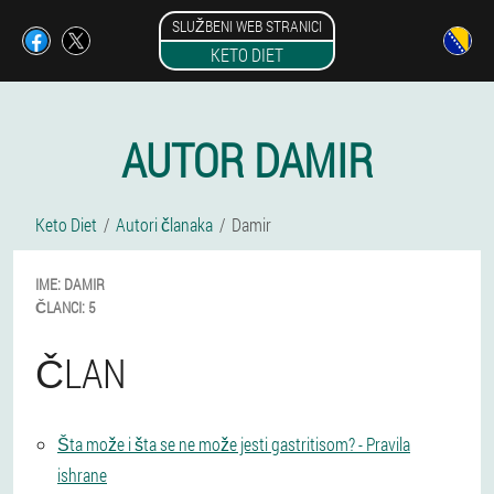
SLUŽBENI WEB STRANICI
KETO DIET
AUTOR DAMIR
Keto Diet
Autori članaka
Damir
IME:
DAMIR
ČLANCI:
5
ČLAN
Šta može i šta se ne može jesti gastritisom? - Pravila
ishrane