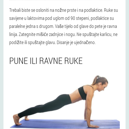
Trebali biste se osloniti na nožne prste i na podlaktice. Ruke su
savijene u laktovima pod uglom od 90 stepeni, podlaktice su
paralelne jedna s drugom. Vaše tijelo od glave do pete je ravna
linija. Zategnite mišiće zadnjice i nogu. Ne spuštajte karlicu, ne
podižite ili spuštajte glavu. Disanje je ujednačeno.
PUNE ILI RAVNE RUKE