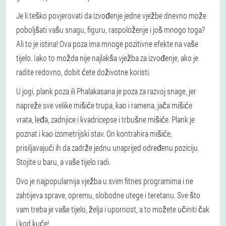
Je li teško povjerovati da izvođenje jedne vježbe dnevno može
poboljšati vašu snagu, figuru, raspoloženje i još mnogo toga?
Ali to je istina! Ova poza ima mnoge pozitivne efekte na vaše
tijelo. Iako to možda nije najlakša vježba za izvođenje, ako je
radite redovno, dobit ćete doživotne koristi.
U jogi, plank poza ili Phalakasana je poza za razvoj snage, jer
napreže sve velike mišiće trupa, kao i ramena, jača mišiće
vrata, leđa, zadnjice i kvadricepse i trbušne mišiće. Plank je
poznat i kao izometrijski stav. On kontrahira mišiće,
prisiljavajući ih da zadrže jednu unaprijed određenu poziciju.
Stojite u baru, a vaše tijelo radi.
Ovo je najpopularnija vježba u svim fitnes programima i ne
zahtijeva sprave, opremu, slobodne utege i teretanu. Sve što
vam treba je vaše tijelo, želja i upornost, a to možete učiniti čak
i kod kuće!