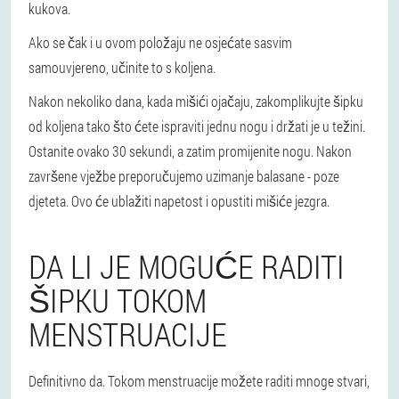
kukova.
Ako se čak i u ovom položaju ne osjećate sasvim
samouvjereno, učinite to s koljena.
Nakon nekoliko dana, kada mišići ojačaju, zakomplikujte šipku
od koljena tako što ćete ispraviti jednu nogu i držati je u težini.
Ostanite ovako 30 sekundi, a zatim promijenite nogu. Nakon
završene vježbe preporučujemo uzimanje balasane - poze
djeteta. Ovo će ublažiti napetost i opustiti mišiće jezgra.
DA LI JE MOGUĆE RADITI
ŠIPKU TOKOM
MENSTRUACIJE
Definitivno da. Tokom menstruacije možete raditi mnoge stvari,