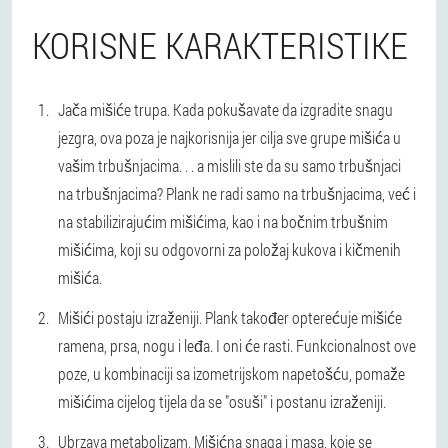
KORISNE KARAKTERISTIKE
Jača mišiće trupa. Kada pokušavate da izgradite snagu
jezgra, ova poza je najkorisnija jer cilja sve grupe mišića u
vašim trbušnjacima. . . a mislili ste da su samo trbušnjaci
na trbušnjacima? Plank ne radi samo na trbušnjacima, već i
na stabilizirajućim mišićima, kao i na bočnim trbušnim
mišićima, koji su odgovorni za položaj kukova i kičmenih
mišića.
Mišići postaju izraženiji. Plank također opterećuje mišiće
ramena, prsa, nogu i leđa. I oni će rasti. Funkcionalnost ove
poze, u kombinaciji sa izometrijskom napetošću, pomaže
mišićima cijelog tijela da se "osuši" i postanu izraženiji.
Ubrzava metabolizam. Mišićna snaga i masa, koje se