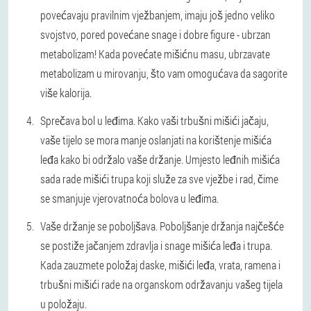
povećavaju pravilnim vježbanjem, imaju još jedno veliko
svojstvo, pored povećane snage i dobre figure - ubrzan
metabolizam! Kada povećate mišićnu masu, ubrzavate
metabolizam u mirovanju, što vam omogućava da sagorite
više kalorija.
Sprečava bol u leđima. Kako vaši trbušni mišići jačaju,
vaše tijelo se mora manje oslanjati na korištenje mišića
leđa kako bi održalo vaše držanje. Umjesto leđnih mišića
sada rade mišići trupa koji služe za sve vježbe i rad, čime
se smanjuje vjerovatnoća bolova u leđima.
Vaše držanje se poboljšava. Poboljšanje držanja najčešće
se postiže jačanjem zdravlja i snage mišića leđa i trupa.
Kada zauzmete položaj daske, mišići leđa, vrata, ramena i
trbušni mišići rade na organskom održavanju vašeg tijela
u položaju.