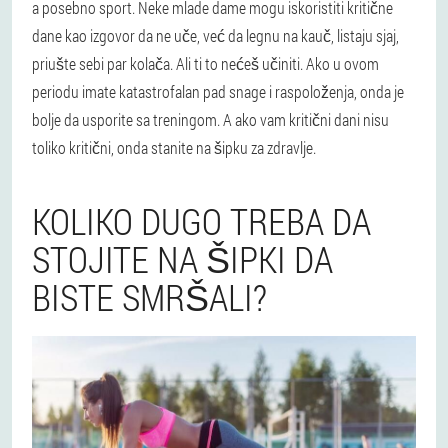
a posebno sport. Neke mlade dame mogu iskoristiti kritične
dane kao izgovor da ne uče, već da legnu na kauč, listaju sjaj,
priušte sebi par kolača. Ali ti to nećeš učiniti. Ako u ovom
periodu imate katastrofalan pad snage i raspoloženja, onda je
bolje da usporite sa treningom. A ako vam kritični dani nisu
toliko kritični, onda stanite na šipku za zdravlje.
KOLIKO DUGO TREBA DA
STOJITE NA ŠIPKI DA
BISTE SMRŠALI?