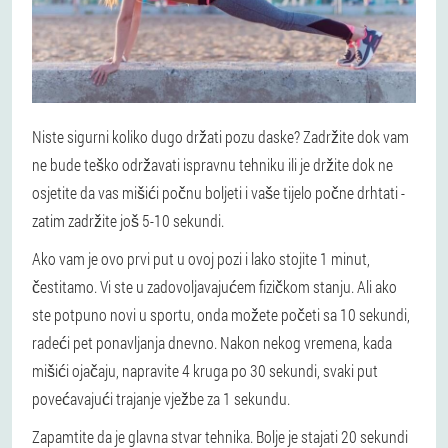
Niste sigurni koliko dugo držati pozu daske? Zadržite dok vam
ne bude teško održavati ispravnu tehniku ili je držite dok ne
osjetite da vas mišići počnu boljeti i vaše tijelo počne drhtati -
zatim zadržite još 5-10 sekundi.
Ako vam je ovo prvi put u ovoj pozi i lako stojite 1 minut,
čestitamo. Vi ste u zadovoljavajućem fizičkom stanju. Ali ako
ste potpuno novi u sportu, onda možete početi sa 10 sekundi,
radeći pet ponavljanja dnevno. Nakon nekog vremena, kada
mišići ojačaju, napravite 4 kruga po 30 sekundi, svaki put
povećavajući trajanje vježbe za 1 sekundu.
Zapamtite da je glavna stvar tehnika. Bolje je stajati 20 sekundi