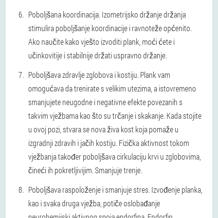
Poboljšana koordinacija. Izometrijsko držanje držanja
stimulira poboljšanje koordinacije i ravnoteže općenito.
Ako naučite kako vješto izvoditi plank, moći ćete i
učinkovitije i stabilnije držati uspravno držanje.
Poboljšava zdravlje zglobova i kostiju. Plank vam
omogućava da trenirate s velikim utezima, a istovremeno
smanjujete neugodne i negativne efekte povezanih s
takvim vježbama kao što su trčanje i skakanje. Kada stojite
u ovoj pozi, stvara se nova živa kost koja pomaže u
izgradnji zdravih i jačih kostiju. Fizička aktivnost tokom
vježbanja također poboljšava cirkulaciju krvi u zglobovima,
čineći ih pokretljivijim. Smanjuje trenje.
Poboljšava raspoloženje i smanjuje stres. Izvođenje planka,
kao i svaka druga vježba, potiče oslobađanje
neurohemijski aktivnog spoja endorfina. Endorfin