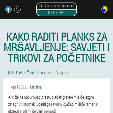
SLUŽBENI WEB STRANICI
KETO DIET
KAKO RADITI PLANKS ZA
MRŠAVLJENJE: SAVJETI I
TRIKOVI ZA POČETNIKE
Keto Diet
Član
Plank za mršavljenje
1 April 2022
Martina
Ako želite napumpati presu, ojačati glavne mišiće jezgre,
zategnuti stomak, učiniti ga ravnim, ojačati mišiće ramena i
gluteusa, plank će vam pomoći.