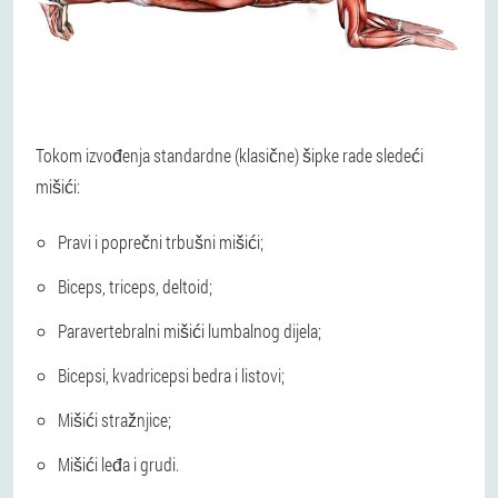
Tokom izvođenja standardne (klasične) šipke rade sledeći
mišići:
Pravi i poprečni trbušni mišići;
Biceps, triceps, deltoid;
Paravertebralni mišići lumbalnog dijela;
Bicepsi, kvadricepsi bedra i listovi;
Mišići stražnjice;
Mišići leđa i grudi.