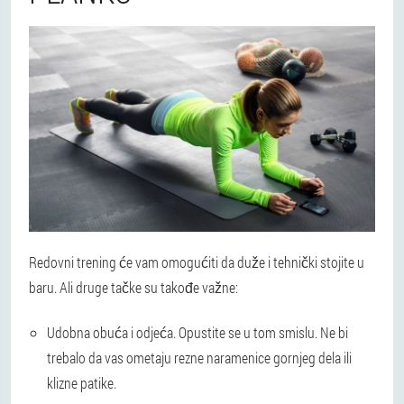
Redovni trening će vam omogućiti da duže i tehnički stojite u
baru. Ali druge tačke su takođe važne:
Udobna obuća i odjeća. Opustite se u tom smislu. Ne bi
trebalo da vas ometaju rezne naramenice gornjeg dela ili
klizne patike.