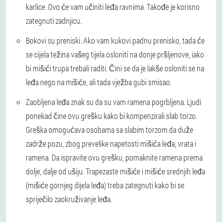
karlice. Ovo će vam učiniti leđa ravnima. Takođe je korisno
zategnuti zadnjicu.
Bokovi su preniski. Ako vam kukovi padnu prenisko, tada će
se cijela težina vašeg tijela osloniti na donje pršljenove, iako
bi mišići trupa trebali raditi. Čini se da je lakše osloniti se na
leđa nego na mišiće, ali tada vježba gubi smisao.
Zaobljena leđa znak su da su vam ramena pogrbljena. Ljudi
ponekad čine ovu grešku kako bi kompenzirali slab torzo.
Greška omogućava osobama sa slabim torzom da duže
zadrže pozu, zbog prevelike napetosti mišića leđa, vrata i
ramena. Da ispravite ovu grešku, pomaknite ramena prema
dolje, dalje od ušiju. Trapezaste mišiće i mišiće srednjih leđa
(mišiće gornjeg dijela leđa) treba zategnuti kako bi se
spriječilo zaokruživanje leđa.