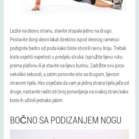
Lezite na desnu stranu, stavite stopala jedno na drugo.
Postavite donji desni lakat direktno ispod desnog ramena i
podignite bedro od poda kako biste stvorili ravnu liniju. Trebali
biste osjetiti napetost u predjelu struka. Ispružite lijevu ruku
prema plafonu ili je stavite na lijevu butinu. Zadržite ovu pozu
nekoliko sekundi, a zatim ponovite isto sa drugom, lijevom
stranom tijela. Ako osjećate da vam je jedna strana tijela jača od
druge, nastavite raditi isti broj ponavljanja na svakoj strani kako
biste ih učinili jednako jakim.
BOČNO SA PODIZANJEM NOGU