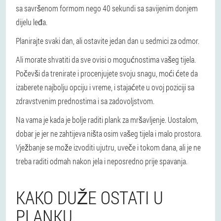
sa savršenom formom nego 40 sekundi sa savijenim donjem
dijelu leđa.
Planirajte svaki dan, ali ostavite jedan dan u sedmici za odmor.
Ali morate shvatiti da sve ovisi o mogućnostima vašeg tijela.
Počevši da trenirate i procenjujete svoju snagu, moći ćete da
izaberete najbolju opciju i vreme, i stajaćete u ovoj poziciji sa
zdravstvenim prednostima i sa zadovoljstvom.
Na vama je kada je bolje raditi plank za mršavljenje. Uostalom,
dobar je jer ne zahtijeva ništa osim vašeg tijela i malo prostora.
Vježbanje se može izvoditi ujutru, uveče i tokom dana, ali je ne
treba raditi odmah nakon jela i neposredno prije spavanja.
KAKO DUŽE OSTATI U
PLANKU