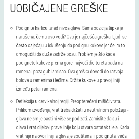
UOBIČAJENE GREŠKE
Podignite karlicu iznad nivoa glave. Sama pozicija šipke je
narušena. čemu ovo vodi? Ovo je najčešća greška. Ljudi se
često osjećaju u iskušenju da podignu kukove jer će im to
omogućiti da duže zadrže pozu. Problem je što kada
podignete kukove prema gore, najveći dio tereta pada na
ramena i poza gubi smisao. Ova greška dovodi do razvoja
bolova u ramenima i leđima. Držite kukove u pravoj liniji
između peta i ramena.
Defleksija u cervikalnoj regiji. Preopterećeni mišići vrata.
Prilikom izvođenja, vrat treba držati u neutralnom položaju -
glava ne smije pasti ni više se podizati. Zamislite da su i
glava i vrat dijelovi prave linije koju stvara ostatak tijela. Kada
vrat nije na ovoj liniji, a glava je spuštena ili podignuta, veća