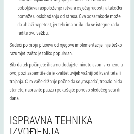
poboljšava raspoloženje i stvara osjećaj radosti, a također
pomaže u oslobađanju od stresa. Ova poza takođe može
da ublaži napetost, jer telo ima priliku da se istegne kada
radite ovu vežbu.
Sudeći po broju pluseva od njegove implementacije, nije teško
razumjeti zašto je toliko popularan.
Bilo da tek počinjete ili samo dodajete minutu svom vremenu u
ovoj pozi, zapamtite da je kvalitet uvijek važniji od kvantiteta ili
trajanja. Čim vaše držanje počne da se „raspada", trebalo bi da
stanete, napravite pauzu i pokušajte ponovo sledećeg seta ili
dana.
ISPRAVNA TEHNIKA
IZVOĐENJA