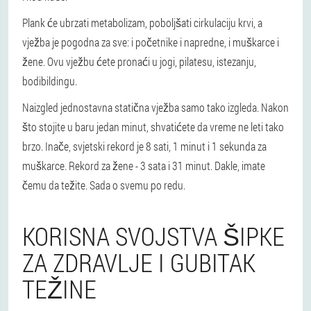
Plank će ubrzati metabolizam, poboljšati cirkulaciju krvi, a
vježba je pogodna za sve: i početnike i napredne, i muškarce i
žene. Ovu vježbu ćete pronaći u jogi, pilatesu, istezanju,
bodibildingu.
Naizgled jednostavna statična vježba samo tako izgleda. Nakon
što stojite u baru jedan minut, shvatićete da vreme ne leti tako
brzo. Inače, svjetski rekord je 8 sati, 1 minut i 1 sekunda za
muškarce. Rekord za žene - 3 sata i 31 minut. Dakle, imate
čemu da težite. Sada o svemu po redu.
KORISNA SVOJSTVA ŠIPKE
ZA ZDRAVLJE I GUBITAK
TEŽINE