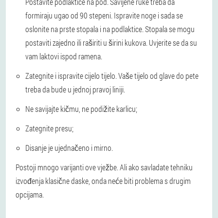
Postavite podlaktice na pod. Savijene ruke treba da
formiraju ugao od 90 stepeni. Ispravite noge i sada se
oslonite na prste stopala i na podlaktice. Stopala se mogu
postaviti zajedno ili raširiti u širini kukova. Uvjerite se da su
vam laktovi ispod ramena.
Zategnite i ispravite cijelo tijelo. Vaše tijelo od glave do pete
treba da bude u jednoj pravoj liniji.
Ne savijajte kičmu, ne podižite karlicu;
Zategnite presu;
Disanje je ujednačeno i mirno.
Postoji mnogo varijanti ove vježbe. Ali ako savladate tehniku
izvođenja klasične daske, onda neće biti problema s drugim
opcijama.