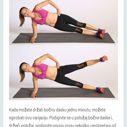
Kada možete držati bočnu dasku jednu minutu, možete
isprobati ovu varijaciju. Podignite se u položaj bočne daske i,
držeći položaj, podignite gornju nogu nekoliko centimetara od