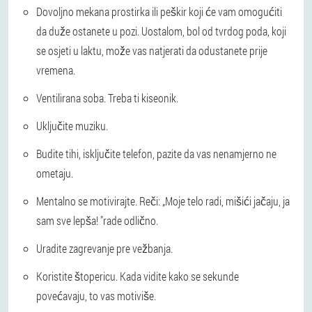
Dovoljno mekana prostirka ili peškir koji će vam omogućiti
da duže ostanete u pozi. Uostalom, bol od tvrdog poda, koji
se osjeti u laktu, može vas natjerati da odustanete prije
vremena.
Ventilirana soba. Treba ti kiseonik.
Uključite muziku.
Budite tihi, isključite telefon, pazite da vas nenamjerno ne
ometaju.
Mentalno se motivirajte. Reči: „Moje telo radi, mišići jačaju, ja
sam sve lepša! "rade odlično.
Uradite zagrevanje pre vežbanja.
Koristite štopericu. Kada vidite kako se sekunde
povećavaju, to vas motiviše.