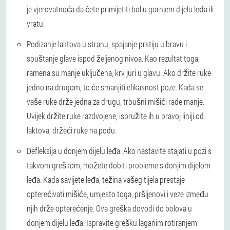
je vjerovatnoća da ćete primijetiti bol u gornjem dijelu leđa ili
vratu.
Podizanje laktova u stranu, spajanje prstiju u bravu i
spuštanje glave ispod željenog nivoa. Kao rezultat toga,
ramena su manje uključena, krv juri u glavu. Ako držite ruke
jedno na drugom, to će smanjiti efikasnost poze. Kada se
vaše ruke drže jedna za drugu, trbušni mišići rade manje.
Uvijek držite ruke razdvojene, ispružite ih u pravoj liniji od
laktova, držeći ruke na podu.
Defleksija u donjem dijelu leđa. Ako nastavite stajati u pozi s
takvom greškom, možete dobiti probleme s donjim dijelom
leđa. Kada savijete leđa, težina vašeg tijela prestaje
opterećivati mišiće, umjesto toga, pršljenovi i veze između
njih drže opterećenje. Ova greška dovodi do bolova u
donjem dijelu leđa. Ispravite grešku laganim rotiranjem