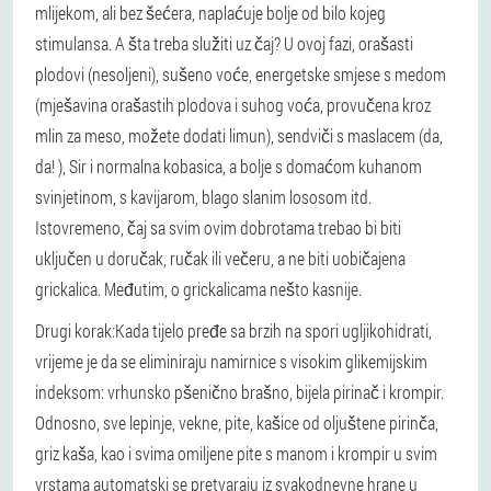
mlijekom, ali bez šećera, naplaćuje bolje od bilo kojeg
stimulansa. A šta treba služiti uz čaj? U ovoj fazi, orašasti
plodovi (nesoljeni), sušeno voće, energetske smjese s medom
(mješavina orašastih plodova i suhog voća, provučena kroz
mlin za meso, možete dodati limun), sendviči s maslacem (da,
da! ), Sir i normalna kobasica, a bolje s domaćom kuhanom
svinjetinom, s kavijarom, blago slanim lososom itd.
Istovremeno, čaj sa svim ovim dobrotama trebao bi biti
uključen u doručak, ručak ili večeru, a ne biti uobičajena
grickalica. Međutim, o grickalicama nešto kasnije.
Drugi korak:
Kada tijelo pređe sa brzih na spori ugljikohidrati,
vrijeme je da se eliminiraju namirnice s visokim glikemijskim
indeksom: vrhunsko pšenično brašno, bijela pirinač i krompir.
Odnosno, sve lepinje, vekne, pite, kašice od oljuštene pirinča,
griz kaša, kao i svima omiljene pite s manom i krompir u svim
vrstama automatski se pretvaraju iz svakodnevne hrane u