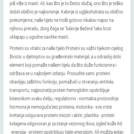
još više iz masti. Ali, kao što je to često slučaj, ono što je teško
dobiti obično je najkorisnije. Kalorije iz ugljikohidrata su obično
prekomjerne, naše tijelo ne troši gotovo nikakav napor na
njihovu preradu, zbog čega se "kalorije šećera" tako brzo
uklapaju u ugodne savitke masti.
Proteini su vitalni za naše tijelo.
Proteini su važni tijekom cijelog
života: u djetinjstvu su građevinski materijal, a u odrasloj dobi
element koji pomaže našem tijelu da što duže funkcionira i
održava se u najboljem izdanju. Prosudite sami: proteini
obavljaju zaštitnu funkciju, pomažući u stvaranju antitela,
transportu, najpoznatiji protein hemoglobin opskrbljuje
kiseonikom svaku ćeliju, regulatorno - normalna proizvodnja
hormona je nemoguća bez proteina, motorika - sve vrste
kretanja osigurava proteini miozin i aktin, plastika - protein
kolagena odgovoran je za stanje vezivnog tkiva, izgled kože itd.
, energija - proteini opskrbljuju tijelo energijom. Ali možda jedan