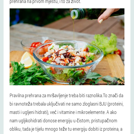
prehrana na prvom mjestu, i to za život.
Pravilna prehrana za mršavljenje treba biti raznolika.
To znači da
bi ravnoteža trebala uključivati ne samo zloglasni BJU (proteini,
masti i ugljeni hidrati), već i vitamine i mikroelemente. A ako
nam ugljikohidrati donose energiju u čistom, pristupačnom
obliku, tada je tijelu mnogo teže tu energiju dobiti iz proteina, a