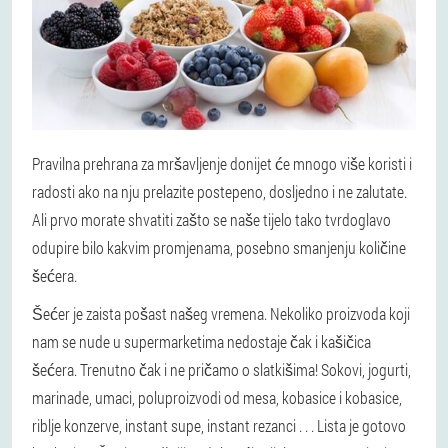
Pravilna prehrana za mršavljenje donijet će mnogo više koristi i
radosti ako na nju prelazite postepeno, dosljedno i ne zalutate.
Ali prvo morate shvatiti zašto se naše tijelo tako tvrdoglavo
odupire bilo kakvim promjenama, posebno smanjenju količine
šećera.
Šećer je zaista pošast našeg vremena. Nekoliko proizvoda koji
nam se nude u supermarketima nedostaje čak i kašičica
šećera. Trenutno čak i ne pričamo o slatkišima! Sokovi, jogurti,
marinade, umaci, poluproizvodi od mesa, kobasice i kobasice,
riblje konzerve, instant supe, instant rezanci . . . Lista je gotovo