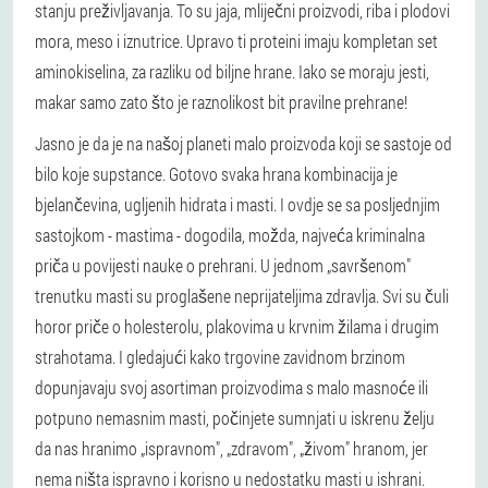
stanju preživljavanja. To su jaja, mliječni proizvodi, riba i plodovi
mora, meso i iznutrice. Upravo ti proteini imaju kompletan set
aminokiselina, za razliku od biljne hrane. Iako se moraju jesti,
makar samo zato što je raznolikost bit pravilne prehrane!
Jasno je da je na našoj planeti malo proizvoda koji se sastoje od
bilo koje supstance. Gotovo svaka hrana kombinacija je
bjelančevina, ugljenih hidrata i masti. I ovdje se sa posljednjim
sastojkom - mastima - dogodila, možda, najveća kriminalna
priča u povijesti nauke o prehrani. U jednom „savršenom"
trenutku masti su proglašene neprijateljima zdravlja. Svi su čuli
horor priče o holesterolu, plakovima u krvnim žilama i drugim
strahotama. I gledajući kako trgovine zavidnom brzinom
dopunjavaju svoj asortiman proizvodima s malo masnoće ili
potpuno nemasnim masti, počinjete sumnjati u iskrenu želju
da nas hranimo „ispravnom", „zdravom", „živom" hranom, jer
nema ništa ispravno i korisno u nedostatku masti u ishrani.