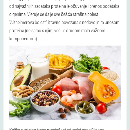
od najvažnijih zadataka proteina je očuvanje i prenos podataka
o genima. Vjeruje se da je sve češća strašna bolest
"Alzheimerova bolest" izravno povezana s nedovoljnim unosom
proteina (ne samo s njim, već i s drugom malo važnom
komponentom).
Koliko proteina treba prosječnoj odrasloj osobi? Mnogi