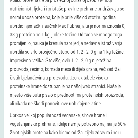
nutricionisti, ljekari i pristaše pravilne prehrane pridržavaju se
normi unosa proteina, koje je prije više od stotinu godina
utvrdio njemački naučnik Max Rubner, a ta je norma iznosila 0,
33 g proteina po 1 kg ljudske težine. Od tada se mnogo toga
promijenilo, nauka je krenula naprijed, a nedavna istraživanja
utvrdila su vrlo prosječnu stopu od 1, 2 - 2, 0 g na 1 kg težine.
Impresivna razlika. Štoviše, ovih 1, 2 - 2, 0 g nije težina
proizvoda, recimo, komada mesa ili dijela graha, već sadržaj
čistih bjelančevina u proizvodu. Uzorak tabele visoko
proteinske hrane dostupan je na našoj web stranici. Naše je
mjesto više puta pisalo o prednostima proteinskih proizvoda,
ali nikada ne škodi ponoviti ove uobičajene istine.
Uprkos velikoj popularnosti veganske, sirove hrane i
vegetarijanske prehrane, i dalje nam je potrebno najmanje 50%
životinjskih proteina kako bismo održali tijelo zdravim i ne u