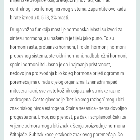
centralnog i perifernog nervnog sistema. Zapamtite ovo kada
birate između 0, 5 i 3, 2% masti.
Druga važna funkcija masti je hormonska. Masti su izvori za
sintezu hormona, a u našem ih je tijelu jako puno. To su
hormoni rasta, proteinski hormoni, tiroidni hormoni, hormoni
probavnog sistema, steroidni hormoni, nadbubrežni hormoni,
spolni hormoni itd. Jasno je da i najmanja pristranost,
nedovoljna proizvodnja bilo kojeg hormona prijeti ogromnim
poremećajima u radu cijelog organizma. Iznenadni napad
mitesera i akni, sve vrste kožnih osipa znak su niske razine
androgena. Česte glavobolje "bez ikakvog razloga" mogu biti
znak niskog nivoa estrogena. Stalna nesanica - nema dovoljno
progesterona. Umor, iscrpljenost, pa čak i iscrpljenost čak i za
vrijeme odmora mogu biti znak kršenja proizvodnje hormona
štitnjače. Gubitak kose je takođe znak ovog poremećaja. Do