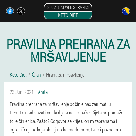
SLUŽBENI WEB STRANICI
KETO DIET
PRAVILNA PREHRANA ZA
MRŠAVLJENJE
Keto Diet
Član
Hrana za mršavljenje
23 Juni 2021
Anita
Pravilna prehrana za mršavljenje počinje nas zanimati u
trenutku kad shvatimo da dijeta ne pomaže. Dijeta ne pomaže -
to je činjenica. Zašto? Odgovor se krije u onim zabranama i
ograničenjima koja obiluju kako modernom, tako i poznatom,