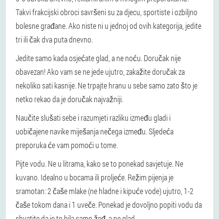
Takvi frakcijski obroci savršeni su za djecu, sportiste i ozbiljno
bolesne građane. Ako niste ni u jednoj od ovih kategorija, jedite
tri ili čak dva puta dnevno.
Jedite samo kada osjećate glad, a ne noću. Doručak nije
obavezan! Ako vam se ne jede ujutro, zakažite doručak za
nekoliko sati kasnije. Ne trpajte hranu u sebe samo zato što je
netko rekao da je doručak najvažniji.
Naučite slušati sebe i razumjeti razliku između gladi i
uobičajene navike miješanja nečega između. Sljedeća
preporuka će vam pomoći u tome.
Pijte vodu. Ne u litrama, kako se to ponekad savjetuje. Ne
kuvano. Idealno u bocama ili proljeće. Režim pijenja je
sramotan: 2 čaše mlake (ne hladne i kipuće vode) ujutro, 1-2
čaše tokom dana i 1 uveče. Ponekad je dovoljno popiti vodu da
shvatite da je to bila samo žeđ, a ne glad.