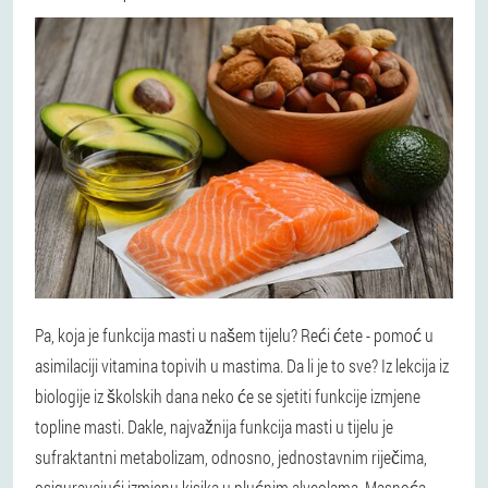
Pa, koja je funkcija masti u našem tijelu? Reći ćete - pomoć u
asimilaciji vitamina topivih u mastima. Da li je to sve? Iz lekcija iz
biologije iz školskih dana neko će se sjetiti funkcije izmjene
topline masti. Dakle, najvažnija funkcija masti u tijelu je
sufraktantni metabolizam, odnosno, jednostavnim riječima,
osiguravajući izmjenu kisika u plućnim alveolama. Masnoća