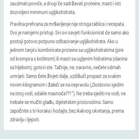
zauzimati povrće, a drugi će sadržavati proteine, masti i isti
dozvoljeni minimum ugljikohidrata.
Pravilna prehrana za mršavljenje nije stroga tablica i recepata.
Ovo je namjerni pristup. Svi ovi savjeti funkcionirat će samo ako
postoji gotovo potpuno odbacivanje ugljikohidrata. Ako u
jednom tanjiru kombinirate proteine sa ugljikohidratima (pire
od krompira s kotletom) ili masti sa ugljenim hidratima (slanina
sa hljebom), gotovi ste. Tačnije, ne, naravno, nećete odmah
umrijeti. Samo ćete živjeti dalje, uzdišući propast za svakim
novim kilogramom i žaleći se na nepravdu („Doslovno sjedim
na istoj vodi, odakle masnoća??? "). Ne treba sjediti na vodi, ne
trebate se mučiti glađu, dijetetskim proizvodima. Samo
započnite s tri koraka i hodajte, bez ikakvog okretanja, prema
zdravlju i ljepoti.