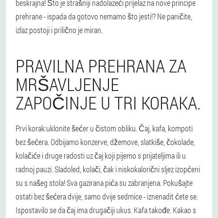
beskrajna! Što je strašniji nadolazeći prijelaz na nove principe
prehrane - ispada da gotovo nemamo što jesti!? Ne paničite,
izlaz postoji i prilično je miran.
PRAVILNA PREHRANA ZA
MRŠAVLJENJE
ZAPOČINJE U TRI KORAKA.
Prvi korak:
uklonite šećer u čistom obliku. Čaj, kafa, kompoti
bez šećera. Odbijamo konzerve, džemove, slatkiše, čokolade,
kolačiće i druge radosti uz čaj koji pijemo s prijateljima ili u
radnoj pauzi. Sladoled, kolači, čak i niskokalorični sljez izopćeni
su s našeg stola! Sva gazirana pića su zabranjena. Pokušajte
ostati bez šećera dvije, samo dvije sedmice - iznenadit ćete se.
Ispostavilo se da čaj ima drugačiji ukus. Kafa takođe. Kakao s