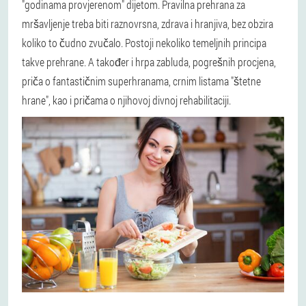
"godinama provjerenom" dijetom. Pravilna prehrana za
mršavljenje treba biti raznovrsna, zdrava i hranjiva, bez obzira
koliko to čudno zvučalo. Postoji nekoliko temeljnih principa
takve prehrane. A također i hrpa zabluda, pogrešnih procjena,
priča o fantastičnim superhranama, crnim listama "štetne
hrane", kao i pričama o njihovoj divnoj rehabilitaciji.