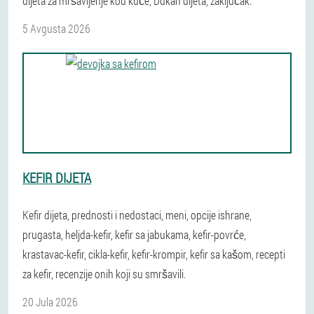
dijeta za mršavljenje kod kuće, Dukan dijeta, zaključak.
5 Avgusta 2026
KEFIR DIJETA
Kefir dijeta, prednosti i nedostaci, meni, opcije ishrane,
prugasta, heljda-kefir, kefir sa jabukama, kefir-povrće,
krastavac-kefir, cikla-kefir, kefir-krompir, kefir sa kašom, recepti
za kefir, recenzije onih koji su smršavili.
20 Jula 2026