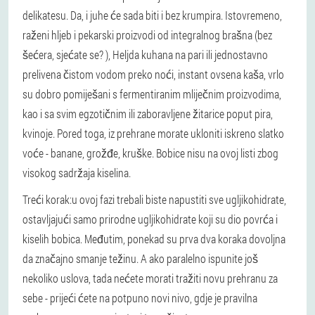
delikatesu. Da, i juhe će sada biti i bez krumpira. Istovremeno,
raženi hljeb i pekarski proizvodi od integralnog brašna (bez
šećera, sjećate se? ), Heljda kuhana na pari ili jednostavno
prelivena čistom vodom preko noći, instant ovsena kaša, vrlo
su dobro pomiješani s fermentiranim mliječnim proizvodima,
kao i sa svim egzotičnim ili zaboravljene žitarice poput pira,
kvinoje. Pored toga, iz prehrane morate ukloniti iskreno slatko
voće - banane, grožđe, kruške. Bobice nisu na ovoj listi zbog
visokog sadržaja kiselina.
Treći korak:
u ovoj fazi trebali biste napustiti sve ugljikohidrate,
ostavljajući samo prirodne ugljikohidrate koji su dio povrća i
kiselih bobica. Međutim, ponekad su prva dva koraka dovoljna
da značajno smanje težinu. A ako paralelno ispunite još
nekoliko uslova, tada nećete morati tražiti novu prehranu za
sebe - prijeći ćete na potpuno novi nivo, gdje je pravilna