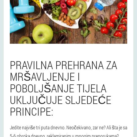
PRAVILNA PREHRANA ZA
MRŠAVLJENJE I
POBOLJŠANJE TIJELA
UKLJUČUJE SLJEDEĆE
PRINCIPE:
Jedite najviše tri puta dnevno. Neočekivano, zar ne? Ali šta je sa
5-6 obroka dnevno, reklamiranim u mnogim preporukama?