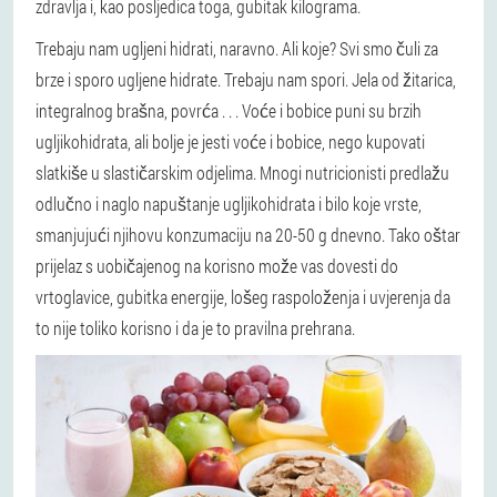
zdravlja i, kao posljedica toga, gubitak kilograma.
Trebaju nam ugljeni hidrati, naravno. Ali koje? Svi smo čuli za
brze i sporo ugljene hidrate. Trebaju nam spori. Jela od žitarica,
integralnog brašna, povrća . . . Voće i bobice puni su brzih
ugljikohidrata, ali bolje je jesti voće i bobice, nego kupovati
slatkiše u slastičarskim odjelima. Mnogi nutricionisti predlažu
odlučno i naglo napuštanje ugljikohidrata i bilo koje vrste,
smanjujući njihovu konzumaciju na 20-50 g dnevno. Tako oštar
prijelaz s uobičajenog na korisno može vas dovesti do
vrtoglavice, gubitka energije, lošeg raspoloženja i uvjerenja da
to nije toliko korisno i da je to pravilna prehrana.