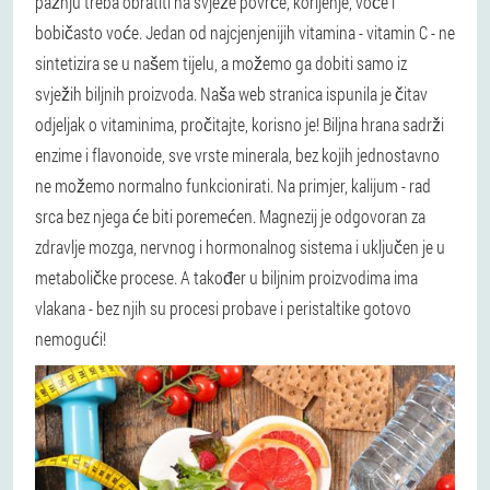
pažnju treba obratiti na svježe povrće, korijenje, voće i
bobičasto voće. Jedan od najcjenjenijih vitamina - vitamin C - ne
sintetizira se u našem tijelu, a možemo ga dobiti samo iz
svježih biljnih proizvoda. Naša web stranica ispunila je čitav
odjeljak o vitaminima, pročitajte, korisno je! Biljna hrana sadrži
enzime i flavonoide, sve vrste minerala, bez kojih jednostavno
ne možemo normalno funkcionirati. Na primjer, kalijum - rad
srca bez njega će biti poremećen. Magnezij je odgovoran za
zdravlje mozga, nervnog i hormonalnog sistema i uključen je u
metaboličke procese. A također u biljnim proizvodima ima
vlakana - bez njih su procesi probave i peristaltike gotovo
nemogući!