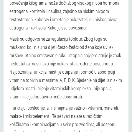
povećanja kilograma može doći zbog visokog nivoa hormona
estrogena, kortizola i insulina, zajedno sa niskim nivoom
testosterona. Zaborav i ometanje pokazatelji su niskog nivoa
estrogena i kortizola. Kako je sve povezano!
Masti su odgovorne za regulaciju toplote. Zbog toga su
muškarci koji nisu na dijeti često žešći od žena koje uvijek
mršave. Stalno smrzavanje ruku i stopala najvjerojatnije je znak
nedostatka masti, ako nije neka vrsta urođene posebnosti.
Najpoznatija funkcija masti je otapanje i pomoć u apsorpciji
vitamina topivih u mastima: A, E, D, K. Sjedenje na dijeti s niskim
udjelom masti i pijenje vitaminskih kompleksa - nije opcija,
vitamini se jednostavno neće apsorbirati.
I na kraju, poslednje, ali ne najmanje važno - vitamini, minerali,
makro- i mikroelementi. Te se tvari nalaze u različitim
količinama i kombinacijama u svim proizvodima, ali posebnu