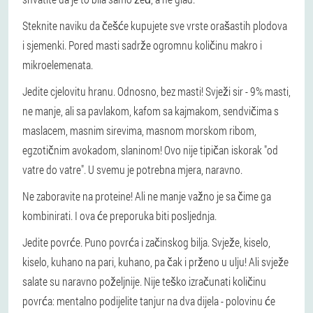
Steknite naviku da češće kupujete sve vrste orašastih plodova
i sjemenki. Pored masti sadrže ogromnu količinu makro i
mikroelemenata.
Jedite cjelovitu hranu. Odnosno, bez masti! Svježi sir - 9% masti,
ne manje, ali sa pavlakom, kafom sa kajmakom, sendvičima s
maslacem, masnim sirevima, masnom morskom ribom,
egzotičnim avokadom, slaninom! Ovo nije tipičan iskorak "od
vatre do vatre". U svemu je potrebna mjera, naravno.
Ne zaboravite na proteine! Ali ne manje važno je sa čime ga
kombinirati. I ova će preporuka biti posljednja.
Jedite povrće. Puno povrća i začinskog bilja. Svježe, kiselo,
kiselo, kuhano na pari, kuhano, pa čak i prženo u ulju! Ali svježe
salate su naravno poželjnije. Nije teško izračunati količinu
povrća: mentalno podijelite tanjur na dva dijela - polovinu će