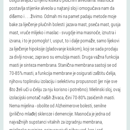
postavlja stijenke alveola u najtanji sloj i omogućava nam da
dišemo i . . . živimo. Odmah mi na pamet padaju metode moje
bake za liječenje plućnih bolesti: jazava mast, pseća mast, gusja
mast, vruće mlijeko i maslac - svugdje ima masnoće, iznutra i
izvana, i to je pomoglo! I, usput, to i dalje pomaže, samo lijekovi
za liječenje hipoksije (gladovanje kisikom), koji se sada prodaju
za divlji novac, zapravo su emulzija masti. Druga važna funkcija
masti je sinteza membrana. Stanična membrana sastoji se od
70-85% masti, a funkcija membrane je osigurati zaštitu ćelija,
njihovu toplinsku izolaciju i selektivnu propusnost (jer nije sve
što želi ući u ćeliju za nju korisno i potrebno). Mielinski sloj, ovaj
izolacijski omotač naših živaca, čini 70-80% zasićenih masti.
Nema mijelina - obolite od Alzheimerove bolesti, senilne
(prilično mlađe) skleroze i demencije. Masnoća je jedna od
najvažnijih supstanci vitalnih za izgradnju membrana,
mijelinske ovojnice, osiguravajući njihov rad, kao i rad