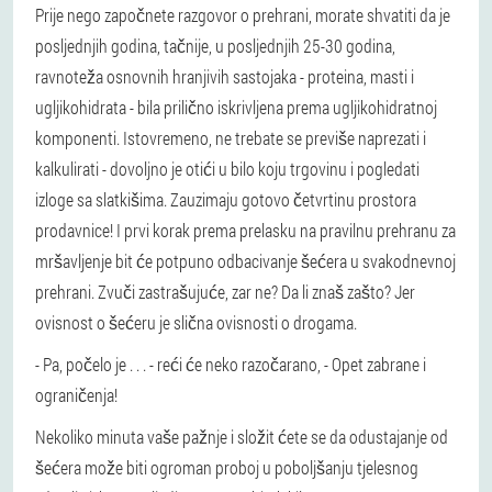
Prije nego započnete razgovor o prehrani, morate shvatiti da je
posljednjih godina, tačnije, u posljednjih 25-30 godina,
ravnoteža osnovnih hranjivih sastojaka - proteina, masti i
ugljikohidrata - bila prilično iskrivljena prema ugljikohidratnoj
komponenti. Istovremeno, ne trebate se previše naprezati i
kalkulirati - dovoljno je otići u bilo koju trgovinu i pogledati
izloge sa slatkišima. Zauzimaju gotovo četvrtinu prostora
prodavnice! I prvi korak prema prelasku na pravilnu prehranu za
mršavljenje bit će potpuno odbacivanje šećera u svakodnevnoj
prehrani. Zvuči zastrašujuće, zar ne? Da li znaš zašto? Jer
ovisnost o šećeru je slična ovisnosti o drogama.
- Pa, počelo je . . . - reći će neko razočarano, - Opet zabrane i
ograničenja!
Nekoliko minuta vaše pažnje i složit ćete se da odustajanje od
šećera može biti ogroman proboj u poboljšanju tjelesnog