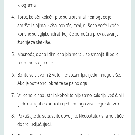
kilograma.
Torte, kolači, kolači i pite su ukusni, ali nemoguće je
smršati s njima. Kaša, povrće, med, sušeno voće i voće
korisne su ugljikohidrati koji će pomoći u prevladavanju
žudnje za slatkiše.
Masnoća, slana i dimljena jela moraju se smanjiti ili bolje -
potpuno isključene.
Borite se u svom životu: nervozan, ljudi jedu mnogo više.
Ako je potrebno, obratite se psihologu.
Vrijedno je napustiti alkohol: to nije samo kalorija, već čini i
ljude da izgube kontrolu i jedu mnogo više nego što žele.
Pokušajte da se zaspite dovoljno. Nedostatak sna ne utiče
dobro, uključujući.