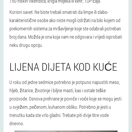
150 niskih vikendica; krigla mlijeka ili kefir; TUP čaja.
Korisni savet: Ne biste trebali smatrati da limpe ili slabo-
karakteristične osobe ako niste mogli izdržati na bilo kojem od
prekomernih sistema za mršavljenje koje ste odabrali potreban
broj dana. Možda je ona koja vam ne odgovara i vrijedi isprobati
neku drugu opciju.
LIJENA DIJETA KOD KUĆE
U roku od jedne sedmice potrebno je potpuno napustiti meso,
hljeb, žitarice, životinje i biljne masti, kao i ostale teške
proizvode. Osnova prehrane je povrće i voće koje se mogu jesti
u svježem, pečenom, kuhanom obliku. Potrebno je jesti u
trenutku kada ste vrlo gladni. Trebate piti dvije litre vode
dnevno.