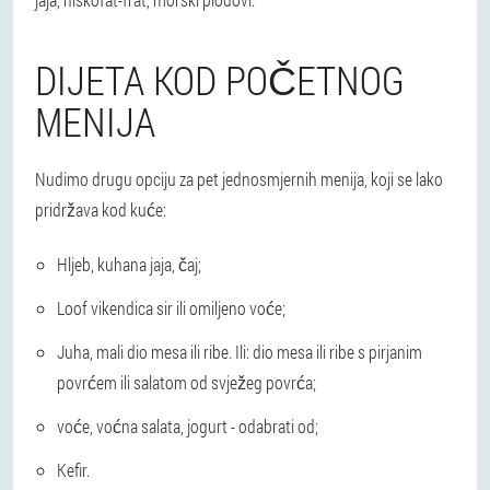
DIJETA KOD POČETNOG
MENIJA
Nudimo drugu opciju za pet jednosmjernih menija, koji se lako
pridržava kod kuće:
Hljeb, kuhana jaja, čaj;
Loof vikendica sir ili omiljeno voće;
Juha, mali dio mesa ili ribe. Ili: dio mesa ili ribe s pirjanim
povrćem ili salatom od svježeg povrća;
voće, voćna salata, jogurt - odabrati od;
Kefir.