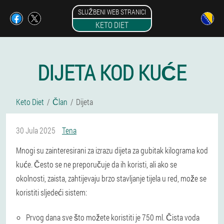
SLUŽBENI WEB STRANICI
KETO DIET
DIJETA KOD KUĆE
Keto Diet
Član
Dijeta
30 Jula 2025
Tena
Mnogi su zainteresirani za izrazu dijeta za gubitak kilograma kod
kuće. Često se ne preporučuje da ih koristi, ali ako se
okolnosti, zaista, zahtijevaju brzo stavljanje tijela u red, može se
koristiti sljedeći sistem:
Prvog dana sve što možete koristiti je 750 ml. Čista voda