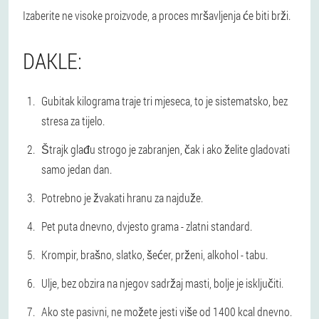
Izaberite ne visoke proizvode, a proces mršavljenja će biti brži.
DAKLE:
Gubitak kilograma traje tri mjeseca, to je sistematsko, bez
stresa za tijelo.
Štrajk glađu strogo je zabranjen, čak i ako želite gladovati
samo jedan dan.
Potrebno je žvakati hranu za najduže.
Pet puta dnevno, dvjesto grama - zlatni standard.
Krompir, brašno, slatko, šećer, prženi, alkohol - tabu.
Ulje, bez obzira na njegov sadržaj masti, bolje je isključiti.
Ako ste pasivni, ne možete jesti više od 1400 kcal dnevno.