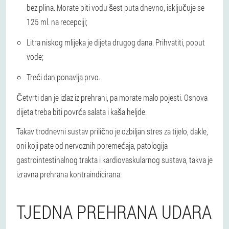
bez plina. Morate piti vodu šest puta dnevno, isključuje se
125 ml. na recepciji;
Litra niskog mlijeka je dijeta drugog dana. Prihvatiti, poput
vode;
Treći dan ponavlja prvo.
Četvrti dan je izlaz iz prehrani, pa morate malo pojesti. Osnova
dijeta treba biti povrća salata i kaša heljde.
Takav trodnevni sustav prilično je ozbiljan stres za tijelo, dakle,
oni koji pate od nervoznih poremećaja, patologija
gastrointestinalnog trakta i kardiovaskularnog sustava, takva je
izravna prehrana kontraindicirana.
TJEDNA PREHRANA UDARA