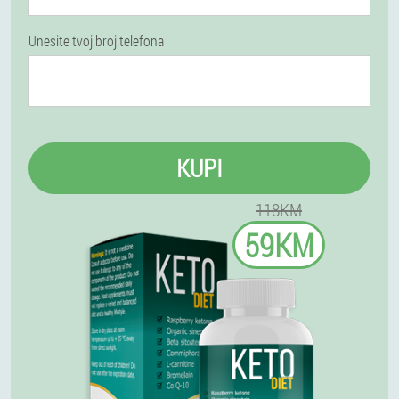
Unesite tvoj broj telefona
KUPI
118KM
59KM