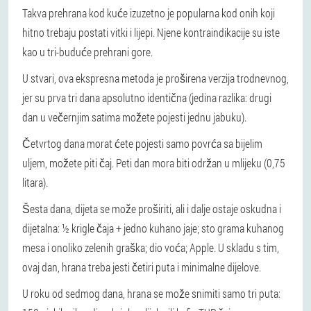
Takva prehrana kod kuće izuzetno je popularna kod onih koji
hitno trebaju postati vitki i lijepi. Njene kontraindikacije su iste
kao u tri-buduće prehrani gore.
U stvari, ova ekspresna metoda je proširena verzija trodnevnog,
jer su prva tri dana apsolutno identična (jedina razlika: drugi
dan u večernjim satima možete pojesti jednu jabuku).
Četvrtog dana morat ćete pojesti samo povrća sa bijelim
uljem, možete piti čaj. Peti dan mora biti održan u mlijeku (0,75
litara).
Šesta dana, dijeta se može proširiti, ali i dalje ostaje oskudna i
dijetalna: ½ krigle čaja + jedno kuhano jaje; sto grama kuhanog
mesa i onoliko zelenih graška; dio voća; Apple. U skladu s tim,
ovaj dan, hrana treba jesti četiri puta i minimalne dijelove.
U roku od sedmog dana, hrana se može snimiti samo tri puta: