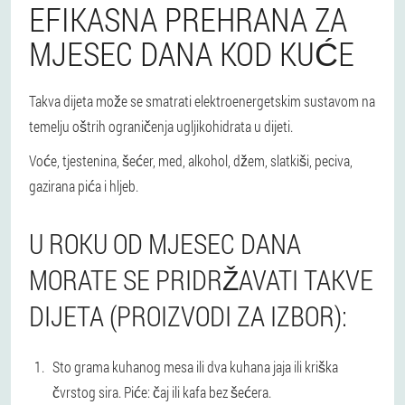
EFIKASNA PREHRANA ZA
MJESEC DANA KOD KUĆE
Takva dijeta može se smatrati elektroenergetskim sustavom na
temelju oštrih ograničenja ugljikohidrata u dijeti.
Voće, tjestenina, šećer, med, alkohol, džem, slatkiši, peciva,
gazirana pića i hljeb.
U ROKU OD MJESEC DANA
MORATE SE PRIDRŽAVATI TAKVE
DIJETA (PROIZVODI ZA IZBOR):
Sto grama kuhanog mesa ili dva kuhana jaja ili kriška
čvrstog sira. Piće: čaj ili kafa bez šećera.