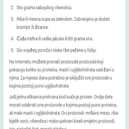
Sto grama sabojskog vikendica.
Riba ili mesna supa sa zelenilom. Zabranjeno je dodati
krompir ili žitarice.
Čaša Kefira ili velike jabuke ili 80 grama sira.
Dio svježeg povrća i niske ribe pečene u foliju.
Na Internetu možete pronaći proizvode proizvoda koji
pokazuju koliko su proteina, masti i ugljikohidrata sadržani u
njima. Za mjesec dana potrebno je isključiti sve proizvode u
kojima postoji puno ugljikohidrata.
Još jedna efikasna prehrana kod kuće je protein. Ovdje ćete
morati odabrati one proizvode u kojima postoji puno proteina,
ali malo masti i ugljikohidrata. Ovi proizvodi: mršavo meso, riba
bijelih sorti, vikendica i nisko-patirani kiseli-smijetni proizvodi,
jaja, niskofat-frat, morski plodovi.