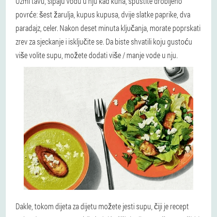
Uzmi tavu, sipaju vodu u nju kad kuha, spustite drobljeno
povrće: šest žarulja, kupus kupusa, dvije slatke paprike, dva
paradajz, celer. Nakon deset minuta ključanja, morate poprskati
zrev za sjeckanje i isključite se. Da biste shvatili koju gustoću
više volite supu, možete dodati više / manje vode u nju.
Dakle, tokom dijeta za dijetu možete jesti supu, čiji je recept