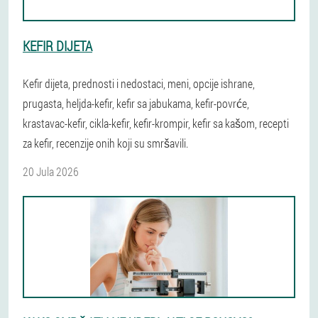
KEFIR DIJETA
Kefir dijeta, prednosti i nedostaci, meni, opcije ishrane,
prugasta, heljda-kefir, kefir sa jabukama, kefir-povrće,
krastavac-kefir, cikla-kefir, kefir-krompir, kefir sa kašom, recepti
za kefir, recenzije onih koji su smršavili.
20 Jula 2026