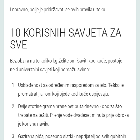
I naravno, bolje je pridržavati se ovih pravila u toku.
10 KORISNIH SAVJETA ZA
SVE
Bez obzira na to koliko kg želite smršaviti kod kuće, postoje
neki univerzalni savjeti koji pomažu svima:
Usklađenost sa određenim rasporedom za jelo. Teško je
promatrati, ali oni koji sjede kod kuće uspijevaju.
Dvije stotine grama hrane pet puta dnevno - ono za što
trebate na težiti. Pijenje vode dvadeset minuta prije obroka
je korisna navika.
Gazirana pića, posebno slatki - neprijatelj od svih gubitnih