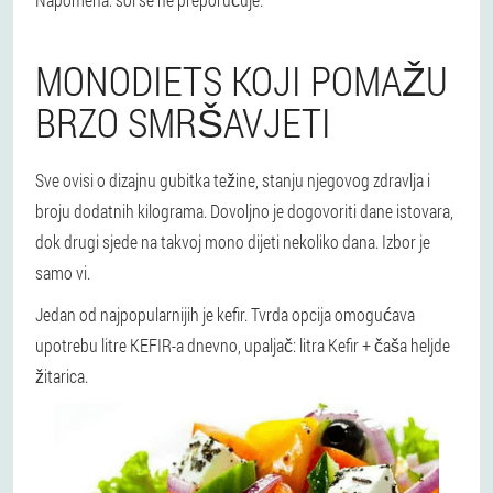
MONODIETS KOJI POMAŽU
BRZO SMRŠAVJETI
Sve ovisi o dizajnu gubitka težine, stanju njegovog zdravlja i
broju dodatnih kilograma. Dovoljno je dogovoriti dane istovara,
dok drugi sjede na takvoj mono dijeti nekoliko dana. Izbor je
samo vi.
Jedan od najpopularnijih je kefir. Tvrda opcija omogućava
upotrebu litre KEFIR-a dnevno, upaljač: litra Kefir + čaša heljde
žitarica.