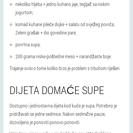
nekoliko hljeba + jedno kuhano jaje; tegljač sa niskim
jogurtom;
komad kuhane pileće dojke + salatu od svježeg povrća;
Zeleni grašak + dio govedine pare;
povrtna supa;
200 grama niske-poštedne meso + narandžaste boje.
Trajanje ovisi o tome koliko brzo je problem s trbuhom riješen.
DIJETA DOMAĆE SUPE
Dostupno i jednostavna dijeta kod kuće je supa. Potrebno je
pridržavati se jedne sedmice. Nakon sedmične pauze,
dozvoljeno je ponoviti ponovo ponoviti.