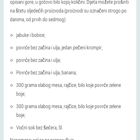
opisani gore, u gotovo bilo kojoj količini. Dijeta možete proširiti
na štetu sljedećih proizvoda (proizvodi su označeni strogo po
danima, od prvih do sedmog):
jabuke i bobice;
povrće bez začina i ulja, jedan pečeni krompir;
povrće bez začina i ulja;
Povrće bez začina i ulja, banana;
300 grama slabog mesa, rajčice, bilo koje povrće zelene
boje;
300 grama slabog mesa, rajčice, bilo koje povrće zelene
boje;
Voćni sok bez šećera, Sl.
Napomena: sol se ne preporučuje.