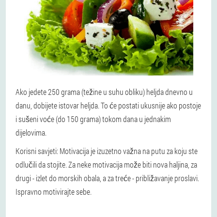
Ako jedete 250 grama (težine u suhu obliku) heljda dnevno u
danu, dobijete istovar heljda. To će postati ukusnije ako postoje
i sušeni voće (do 150 grama) tokom dana u jednakim
dijelovima.
Korisni savjeti: Motivacija je izuzetno važna na putu za koju ste
odlučili da stojite. Za neke motivacija može biti nova haljina, za
drugi - izlet do morskih obala, a za treće - približavanje proslavi.
Ispravno motivirajte sebe.