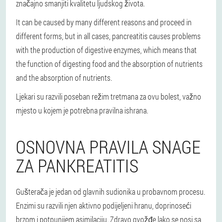
značajno smanjiti kvalitetu ljudskog života.
It can be caused by many different reasons and proceed in
different forms, but in all cases, pancreatitis causes problems
with the production of digestive enzymes, which means that
the function of digesting food and the absorption of nutrients
and the absorption of nutrients.
Ljekari su razvili poseban režim tretmana za ovu bolest, važno
mjesto u kojem je potrebna pravilna ishrana.
OSNOVNA PRAVILA SNAGE
ZA PANKREATITIS
Gušterača je jedan od glavnih sudionika u probavnom procesu.
Enzimi su razvili njen aktivno podijeljeni hranu, doprinoseći
brzom i potpunijem asimilaciju. Zdravo gvožđe lako se nosi sa