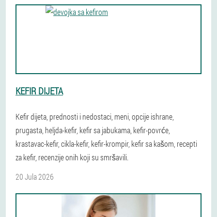
KEFIR DIJETA
Kefir dijeta, prednosti i nedostaci, meni, opcije ishrane,
prugasta, heljda-kefir, kefir sa jabukama, kefir-povrće,
krastavac-kefir, cikla-kefir, kefir-krompir, kefir sa kašom, recepti
za kefir, recenzije onih koji su smršavili.
20 Jula 2026