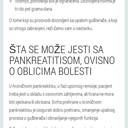
Vosmys, potrošnja soli je ograničena. Dozvoljena norma je
tri do pet grama dana.
O tome koji su proizvodi dozvoljeni sa upalom gušterače, a koji
su strogo zabranjeni, reći ćemo vam u nastavku.
ŠTA SE MOŽE JESTI SA
PANKREATITISOM, OVISNO
O OBLICIMA BOLESTI
U hroničnom pankreatitisu, u fazi upornog remisije, pacijent
treba jesti u skladu s osnovnim zahtjevima, ali hrana ne mora
biti sjeckana ili obrisana. Svrha prehrane u kroničnom
pankreatitisu je osigurati dobru prehranu, smanjenje upalnog
procesa u gušterača i obnavljanje njegovih funkcija.