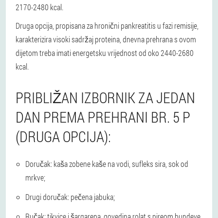
2170-2480 kcal.
Druga opcija, propisana za hronični pankreatitis u fazi remisije,
karakterizira visoki sadržaj proteina, dnevna prehrana s ovom
dijetom treba imati energetsku vrijednost od oko 2440-2680
kcal.
PRIBLIŽAN IZBORNIK ZA JEDAN
DAN PREMA PREHRANI BR. 5 P
(DRUGA OPCIJA):
Doručak: kaša zobene kaše na vodi, sufleks sira, sok od
mrkve;
Drugi doručak: pečena jabuka;
Ručak: tikvice i šargarepa, govedina rolat s pireom bundeve,