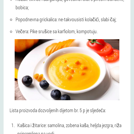
bobica;
Popodnevna grickalica: ne-takvousisti kolačići, slabi čaj;
Večera: Pike srušice sa karfiolom, kompotuju.
Lista proizvoda dozvoljenih dijetom br. 5 p je sljedeća:
Kašica i žitarice: samolina, zobena kaša, heljda jezgra, riža
pripremljena na vodi.