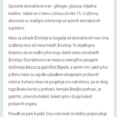
Oprostite ekstraktivne tvari - glikogen, glukoza, mliječna
kiselina - nalaze se u mesu u iznosu od oko 1%. U njihovoj
aktivnosti su značajno inferiornije od azotnih ekstraktivnih
supstanci.
Meso za odrasle životinje su bogatije od ekstraktivnih tvari i ima
izraženiji ukus od mesa mladih životinja. To objašnjava
činjenicu da se snažni juha mogu dobiti samo od odraslih
životinja. Ekstraktivne tvari mesa su energične patogene
izlučivanja želuca za gastrične žlijezde, a samim tim i jakih juha i
prženo meso su najviše uzbuđene odvajanjem probavnih
sokova. Kuhano meso ne posjeduje ovu nekretninu, pa se zbog
toga široko koristi u prehrani, hemijski štedljivi prehrani, za
gastritis, ulcerozna bolest, bolesti jetre i druge bolesti
probavnih organa.
Posuđe se pare ili peče. Ova vrsta moći se obično preporučuje