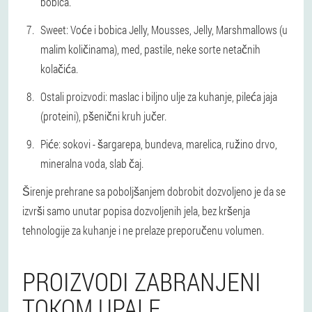
bobica.
Sweet: Voće i bobica Jelly, Mousses, Jelly, Marshmallows (u
malim količinama), med, pastile, neke sorte netačnih
kolačića.
Ostali proizvodi: maslac i biljno ulje za kuhanje, pileća jaja
(proteini), pšenični kruh jučer.
Piće: sokovi - šargarepa, bundeva, marelica, ružino drvo,
mineralna voda, slab čaj.
Širenje prehrane sa poboljšanjem dobrobit dozvoljeno je da se
izvrši samo unutar popisa dozvoljenih jela, bez kršenja
tehnologije za kuhanje i ne prelaze preporučenu volumen.
PROIZVODI ZABRANJENI
TOKOM UPALE