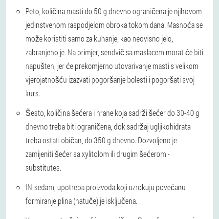
Peto, količina masti do 50 g dnevno ograničena je njihovom
jedinstvenom raspodjelom obroka tokom dana. Masnoća se
može koristiti samo za kuhanje, kao neovisno jelo,
zabranjeno je. Na primjer, sendvič sa maslacem morat će biti
napušten, jer će prekomjerno utovarivanje masti s velikom
vjerojatnošću izazvati pogoršanje bolesti i pogoršati svoj
kurs.
Šesto, količina šećera i hrane koja sadrži šećer do 30-40 g
dnevno treba biti ograničena, dok sadržaj ugljikohidrata
treba ostati običan, do 350 g dnevno. Dozvoljeno je
zamijeniti šećer sa xylitolom ili drugim šećerom -
substitutes.
IN-sedam, upotreba proizvoda koji uzrokuju povećanu
formiranje plina (natuče) je isključena.