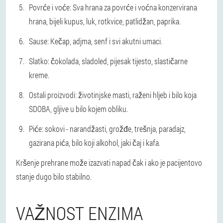
Povrće i voće: Sva hrana za povrće i voćna konzervirana
hrana, bijeli kupus, luk, rotkvice, patlidžan, paprika.
Sause: Kečap, adjma, senf i svi akutni umaci.
Slatko: čokolada, sladoled, pijesak tijesto, slastičarne
kreme.
Ostali proizvodi: životinjske masti, raženi hljeb i bilo koja
SDOBA, gljive u bilo kojem obliku.
Piće: sokovi - narandžasti, grožđe, trešnja, paradajz,
gazirana pića, bilo koji alkohol, jaki čaj i kafa.
Kršenje prehrane može izazvati napad čak i ako je pacijentovo
stanje dugo bilo stabilno.
VAŽNOST ENZIMA