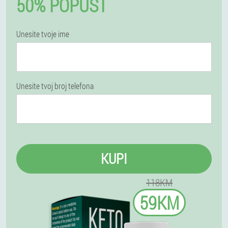
50% POPUST
Unesite tvoje ime
Unesite tvoj broj telefona
KUPI
118KM
59KM