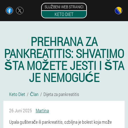
SLUŽBENI WEB STRANICI
KETO DIET
PREHRANA ZA
PANKREATITIS: SHVATIMO
ŠTA MOŽETE JESTI I ŠTA
JE NEMOGUĆE
Keto Diet
Član
Dijeta za pankreatitis
26 Juni 2025
Martina
Upala gušterače ili pankreatitis, ozbiljna je bolest koja može