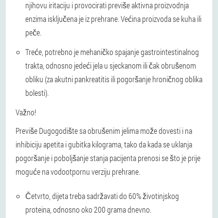
njihovu iritaciju i provocirati previše aktivna proizvodnja
enzima isključena je iz prehrane. Većina proizvoda se kuha ili
peče.
Treće, potrebno je mehaničko spajanje gastrointestinalnog
trakta, odnosno jedeći jela u sjeckanom ili čak obrušenom
obliku (za akutni pankreatitis ili pogoršanje hroničnog oblika
bolesti).
Važno!
Previše Dugogodište sa obrušenim jelima može dovesti i na
inhibiciju apetita i gubitka kilograma, tako da kada se uklanja
pogoršanje i poboljšanje stanja pacijenta prenosi se što je prije
moguće na vodootpornu verziju prehrane.
Četvrto, dijeta treba sadržavati do 60% životinjskog
proteina, odnosno oko 200 grama dnevno.