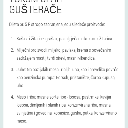
GUŠTERAČE
Dijeta br. 5 P strogo zabranjena jedu sljedeće proizvode:
Kašica i žitarice: grašak, pasulj, ječam i kukuruz žitarica.
Mliječni proizvodi: mlijeko, pavlaka, krema s povećanim
sadržajem masti, tvrdi sirevi, masni vikendica.
Juhe: Na bazi jakih mesa i ribljih juha, kao i preveliko povrće
kao benzinska pumpa: Borsch, pristanište, čorba kupusa,
uho.
Meso i riba: masne sorte ribe - lososa, pastrmke, kavijar
lososa, dimljenih i slanih riba, konzervirana riba, masna
svinjetina i govedina, kobasice, guska, patka, konzervirano
meso.