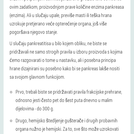
ovim zadatkom, proizvodnjom prave količine enzima pankreasa
(enzima). Ali u slučaju upale, previše masti ili teška hrana
uzrokuje pretjerano veće opterećenje organa, još više
pogoršava njegovo stanje.
U slučaju pankreatitisa u bilo kojem obliku, ne biste se
pridržavali ne samo strogih pravila u izboru proizvoda s kojima
ćemo razgovarati o tome u nastavku, ali i posebna principa
hrane dizajnirani su posebno kako bi se pankreas lakše nositi
sa svojom glavnom funkcijom.
Prvo, trebali biste se pridržavati pravila frakcijske prehrane,
odnosno jesti često pet do šest puta dnevno u malim
dijelovima - do 300 g.
Drugo, hemijsko štedljenje gušterače i drugih probavnih
organa nužno je hemijski. Za to, sve što može uzrokovati