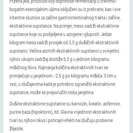
Pržena jela, proizvodi koji doprinose fermentaciji u crevima i
bogatim esencijalnim uljima isključeni su iz prehrane, kao i sve
iritantne sluznice za začine gastrointestinalnog trakta i začine,
ekstraktivne supstance. Na primjer, meso sadrži ekstraktivne
supstance koje su podijeljene u azogene i gluposti. Jedan
kilogram mesa sadrži prosjek od 3,5 g dušičnih ekstraktivnih
supstanci. Većina azotnih ekstraktivnih supstanci u svinjetini:
njihov ukupni sadržaj dostiže 6,5 g u jednom kilogramu
mišićnog tkiva. Najmanja količina ekstraktivnih tvari se
primijećuje u janjetinom - 2,5 g po kilogramu mišića. S tim u
vezi, u slučajevima kada je potrebno ograničiti ekstraktivne
supstance, može se preporučiti niska janjetina.
Dušine ekstraktivne supstance su karnozin, kreatin, asfernive,
purine baza (hipoktorin), itd. Glavna vrijednost ekstraktivnih
tvari su njihovi okus i poticajni efekti na izlučuju probavne
žlijezde.