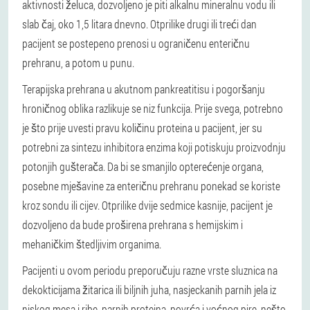
aktivnosti želuca, dozvoljeno je piti alkalnu mineralnu vodu ili
slab čaj, oko 1,5 litara dnevno. Otprilike drugi ili treći dan
pacijent se postepeno prenosi u ograničenu enteričnu
prehranu, a potom u punu.
Terapijska prehrana u akutnom pankreatitisu i pogoršanju
hroničnog oblika razlikuje se niz funkcija. Prije svega, potrebno
je što prije uvesti pravu količinu proteina u pacijent, jer su
potrebni za sintezu inhibitora enzima koji potiskuju proizvodnju
potonjih gušterača. Da bi se smanjilo opterećenje organa,
posebne mješavine za enteričnu prehranu ponekad se koriste
kroz sondu ili cijev. Otprilike dvije sedmice kasnije, pacijent je
dozvoljeno da bude proširena prehrana s hemijskim i
mehaničkim štedljivim organima.
Pacijenti u ovom periodu preporučuju razne vrste sluznica na
dekokticijama žitarica ili biljnih juha, nasjeckanih parnih jela iz
niskog mesa i ribe, parnih proteina, povrća i voćnog pire, nešto