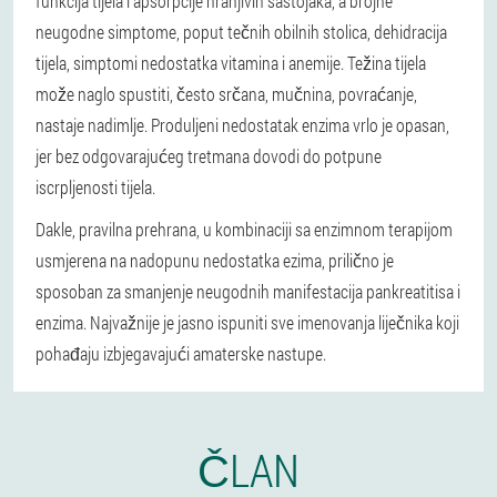
funkcija tijela i apsorpcije hranjivih sastojaka, a brojne
neugodne simptome, poput tečnih obilnih stolica, dehidracija
tijela, simptomi nedostatka vitamina i anemije. Težina tijela
može naglo spustiti, često srčana, mučnina, povraćanje,
nastaje nadimlje. Produljeni nedostatak enzima vrlo je opasan,
jer bez odgovarajućeg tretmana dovodi do potpune
iscrpljenosti tijela.
Dakle, pravilna prehrana, u kombinaciji sa enzimnom terapijom
usmjerena na nadopunu nedostatka ezima, prilično je
sposoban za smanjenje neugodnih manifestacija pankreatitisa i
enzima. Najvažnije je jasno ispuniti sve imenovanja liječnika koji
pohađaju izbjegavajući amaterske nastupe.
ČLAN