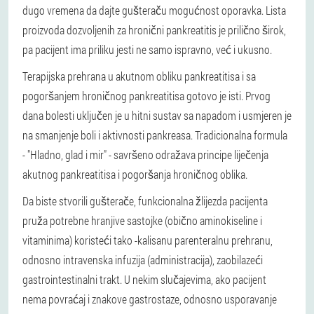
dugo vremena da dajte gušteraču mogućnost oporavka. Lista
proizvoda dozvoljenih za hronični pankreatitis je prilično širok,
pa pacijent ima priliku jesti ne samo ispravno, već i ukusno.
Terapijska prehrana u akutnom obliku pankreatitisa i sa
pogoršanjem hroničnog pankreatitisa gotovo je isti. Prvog
dana bolesti uključen je u hitni sustav sa napadom i usmjeren je
na smanjenje boli i aktivnosti pankreasa. Tradicionalna formula
- "Hladno, glad i mir" - savršeno odražava principe liječenja
akutnog pankreatitisa i pogoršanja hroničnog oblika.
Da biste stvorili gušterače, funkcionalna žlijezda pacijenta
pruža potrebne hranjive sastojke (obično aminokiseline i
vitaminima) koristeći tako -kalisanu parenteralnu prehranu,
odnosno intravenska infuzija (administracija), zaobilazeći
gastrointestinalni trakt. U nekim slučajevima, ako pacijent
nema povraćaj i znakove gastrostaze, odnosno usporavanje