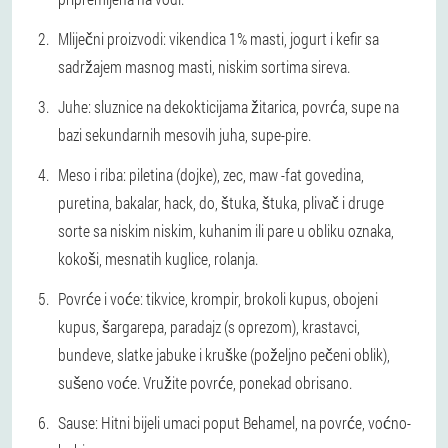
Mliječni proizvodi: vikendica 1% masti, jogurt i kefir sa
sadržajem masnog masti, niskim sortima sireva.
Juhe: sluznice na dekokticijama žitarica, povrća, supe na
bazi sekundarnih mesovih juha, supe-pire.
Meso i riba: piletina (dojke), zec, maw -fat govedina,
puretina, bakalar, hack, do, štuka, štuka, plivač i druge
sorte sa niskim niskim, kuhanim ili pare u obliku oznaka,
kokoši, mesnatih kuglice, rolanja.
Povrće i voće: tikvice, krompir, brokoli kupus, obojeni
kupus, šargarepa, paradajz (s oprezom), krastavci,
bundeve, slatke jabuke i kruške (poželjno pečeni oblik),
sušeno voće. Vružite povrće, ponekad obrisano.
Sause: Hitni bijeli umaci poput Behamel, na povrće, voćno-